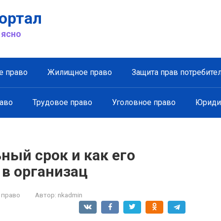
ортал
 ясно
е право
Жилищное право
Защита прав потребите
аво
Трудовое право
Уголовное право
Юриди
ный срок и как его
 в организац
 право
Автор:
nkadmin