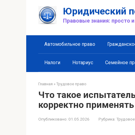
Перейти
Юридический п
к
контенту
Правовые знания: просто и
Автомобильное право
Гражданско
Налоги
Нотариус
Семейное пр
Главная
»
Трудовое право
Что такое испытатель
корректно применять
Опубликовано:
01.05.2026
Рубрика:
Трудовое