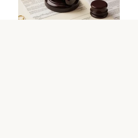
Гражданское право
0
Раздел имущества при разводе
алгоритм действий и советы
юриста
Развод — эмоционально сложный процесс, который
помимо личных переживаний требует трезвого
юридического мышления. Правильный
© 2026 Юридический портал