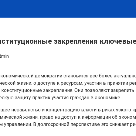
нституционные закрепления ключевые
dmin
ономической демократии становится всё более актуальной
ческой жизни: о доступе к ресурсам, участии в принятии р
я конституционные закрепления. Они позволяют закрепит
скую защиту практик участия граждан в экономике.
тущее неравенство и концентрацию власти в руках узкого 
номической жизни, право на доступ к информации об экон
ом управлении. В долгосрочной перспективе это снижает р