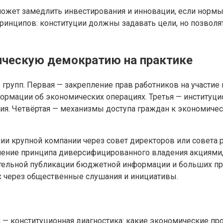
а может замедлить инвестирования и инновации, если нор
принципов: конституции должны задавать цели, но позвол
ическую демократию на практике
рупп. Первая — закрепление прав работников на участие 
нформации об экономических операциях. Третья — институц
ия. Четвёртая — механизмы доступа граждан к экономиче
ии крупной компании через совет директоров или совета 
ение принципа диверсифицированного владения акциями, 
зательной публикации бюджетной информации и больших пр
х через общественные слушания и инициативы.
 — конституционная диагностика: какие экономические пр