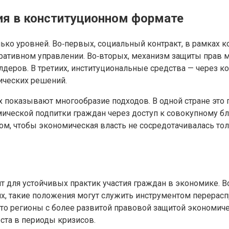
ия в конституционном формате
ко уровней. Во‑первых, социальный контракт, в рамках ко
оративном управлении. Во‑вторых, механизм защиты прав 
олдеров. В третиих, институциональные средства — через
гических решений.
 показывают многообразие подходов. В одной стране это 
ической подпитки граждан через доступ к совокупному бла
ом, чтобы экономическая власть не сосредотачивалась тол
 для устойчивых практик участия граждан в экономике. 
их, такие положения могут служить инструментом перерасп
что регионы с более развитой правовой защитой эконом
ста в периоды кризисов.