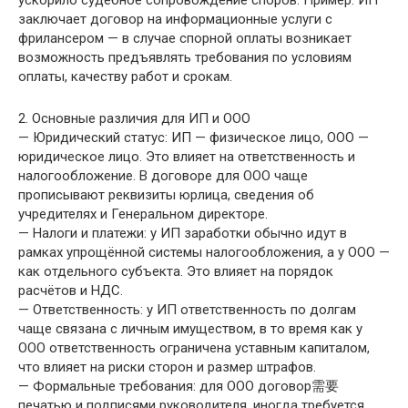
ускорило судебное сопровождение споров. Пример: ИП
заключает договор на информационные услуги с
фрилансером — в случае спорной оплаты возникает
возможность предъявлять требования по условиям
оплаты, качеству работ и срокам.
2. Основные различия для ИП и ООО
— Юридический статус: ИП — физическое лицо, ООО —
юридическое лицо. Это влияет на ответственность и
налогообложение. В договоре для ООО чаще
прописывают реквизиты юрлица, сведения об
учредителях и Генеральном директоре.
— Налоги и платежи: у ИП заработки обычно идут в
рамках упрощённой системы налогообложения, а у ООО —
как отдельного субъекта. Это влияет на порядок
расчётов и НДС.
— Ответственность: у ИП ответственность по долгам
чаще связана с личным имуществом, в то время как у
ООО ответственность ограничена уставным капиталом,
что влияет на риски сторон и размер штрафов.
— Формальные требования: для ООО договор需要
печатью и подписями руководителя, иногда требуется