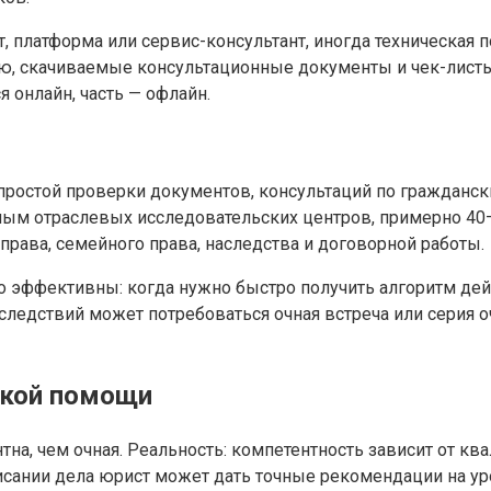
т, платформа или сервис-консультант, иногда техническа
ю, скачиваемые консультационные документы и чек-листы 
 онлайн, часть — офлайн.
простой проверки документов, консультаций по гражданс
нным отраслевых исследовательских центров, примерно 40
 права, семейного права, наследства и договорной работы.
о эффективны: когда нужно быстро получить алгоритм де
ледствий может потребоваться очная встреча или серия о
ской помощи
тна, чем очная. Реальность: компетентность зависит от к
исании дела юрист может дать точные рекомендации на ур