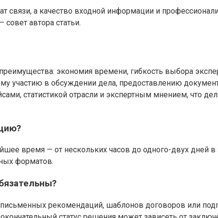
т связи, а качество входной информации и профессионали
 совет автора статьи.
еимущества: экономия времени, гибкость выбора эксперта
ому участию в обсуждении дела, предоставлению докумен
сами, статистикой отрасли и экспертным мнением, что де
ацию?
йшее время — от нескольких часов до одного-двух дней в 
нных форматов.
обязательны?
е письменных рекомендаций, шаблонов договоров или под
окончательный статус решения может зависеть от заключе