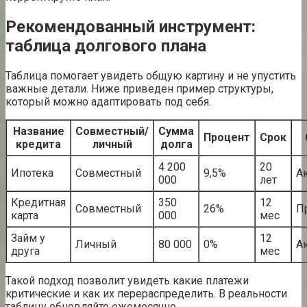
Рекомендованный инструмент:
таблица долгового плана
Таблица помогает увидеть общую картину и не упустить
важные детали. Ниже приведен пример структуры,
который можно адаптировать под себя.
Название
Совместный/
Сумма
Процент
Срок
кредита
личный
долга
4 200
20
Ипотека
Совместный
9,5%
А
000
лет
Кредитная
350
12
Совместный
26%
П
карта
000
мес
Займ у
12
Личный
80 000
0%
А
друга
мес
Такой подход позволит увидеть какие платежи
критические и как их перераспределить. В реальности
таблицу обновляйте ежемесячно.