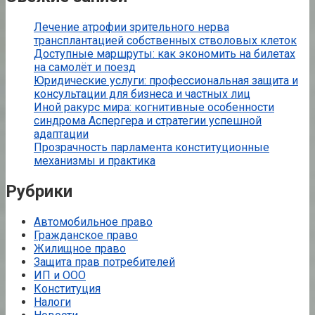
Лечение атрофии зрительного нерва
трансплантацией собственных стволовых клеток
Доступные маршруты: как экономить на билетах
на самолёт и поезд
Юридические услуги: профессиональная защита и
консультации для бизнеса и частных лиц
Иной ракурс мира: когнитивные особенности
синдрома Аспергера и стратегии успешной
адаптации
Прозрачность парламента конституционные
механизмы и практика
Рубрики
Автомобильное право
Гражданское право
Жилищное право
Защита прав потребителей
ИП и ООО
Конституция
Налоги