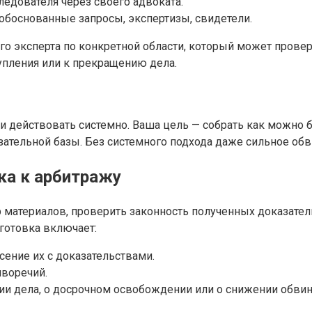
ледователя через своего адвоката.
 обоснованные запросы, экспертизы, свидетели.
 эксперта по конкретной области, который может провери
упления или к прекращению дела.
 и действовать системно. Ваша цель — собрать как можно 
зательной базы. Без системного подхода даже сильное об
ка к арбитражу
р материалов, проверить законность полученных доказате
дготовка включает:
сение их с доказательствами.
иворечий.
ии дела, о досрочном освобождении или о снижении обвин