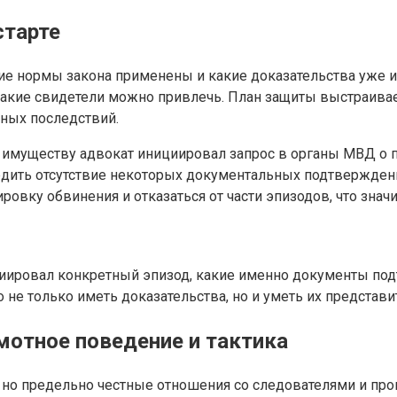
старте
кие нормы закона применены и какие доказательства уже 
какие свидетели можно привлечь. План защиты выстраивае
ных последствий.
а имуществу адвокат инициировал запрос в органы МВД о
рдить отсутствие некоторых документальных подтверждени
вку обвинения и отказаться от части эпизодов, что знач
ициировал конкретный эпизод, какие именно документы п
 не только иметь доказательства, но и уметь их представи
мотное поведение и тактика
 но предельно честные отношения со следователями и про