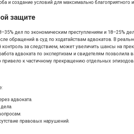
а и создание условий для максимально благоприятного ис
ной защите
 28–35% дел по экономическим преступлениям и 18–25% д
ле обращений в суд по ходатайствам адвокатов. В реальн
ий контроль за следствием, может увеличить шансы на пре
работа адвоката по экспертизам и свидетелям позволила 
о привело к частичному прекращению отдельных эпизодов
е:
ерез адвоката.
дела.
вопросам.
сутствие правовых нарушений.