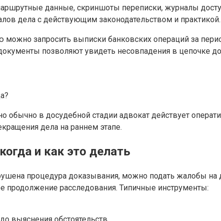
 маршрутные данные, скриншоты переписки, журналы досту
алов дела с действующим законодательством и практикой.
ю можно запросить выписки банковских операций за пер
окументы позволяют увидеть несовпадения в цепочке док
да?
, но обычно в досудебной стадии адвокат действует операт
кращения дела на раннем этапе.
когда и как это делать
рушена процедура доказывания, можно подать жалобы на д
ое продолжение расследования. Типичные инструменты:
до выяснения обстоятельств.