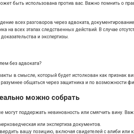
ет быть использована против вас. Важно помнить о прав
ение всех разговоров через адвоката, документирование 
а на всех этапах следственных действий. В случае отсутс
доказательства и экспертизы.
лем без адвоката?
кты в смысле, который будет истолкован как признак вин
 разумнее общаться через защитника и по возможности фи
 реально можно собрать
ые могут поддержать невиновность или смягчить вину. Ва
черковедческая или экспертиза документов.
дтвердить вашу позицию, включая свидетелей с алиби или