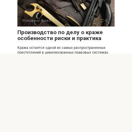
Уголовное право
0
Производство по делу о краже
особенности риски и практика
Кража остается одной из самых распространенных
преступлений в цивилизованных правовых системах.
Производство по делу
Уголовное право
0
Какие документы собрать до суда
полный комплект и чеклист
правовой под
Подготовка к судебному разбирательству может
оказаться сложной и запутанной, особенно если вы
сталкиваетесь с