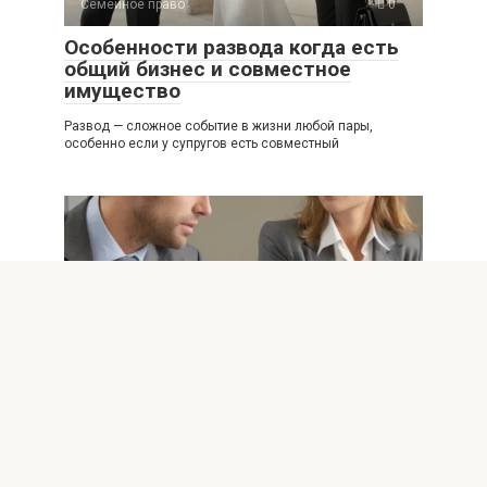
Семейное право
0
Особенности развода когда есть
общий бизнес и совместное
имущество
Развод — сложное событие в жизни любой пары,
особенно если у супругов есть совместный
Семейное право
0
Альтернативные способы
ускорить развод плюсы и минусы
Развод — сложный и эмоционально насыщенный
процесс, который может затянуться надолго, если
действовать без