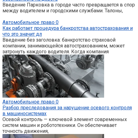
Введение Парковка в городе часто превращается в спор
между водителем и городскими службами. Талоны,
Автомобильное право
0
Как работает процедура банкротства автострахования и
что это значит дл
Введение без заголовка: банкротство страховой
компании, занимающейся автострахованием, может
затронуть каждого водителя. Когда компания
Автомобильное право
0
Разбор преследования за нарушение осевого контроля
в машиносистемах
Осевой контроль — ключевой элемент современных
систем машин и робототехники. Он обеспечивает
точность движения,