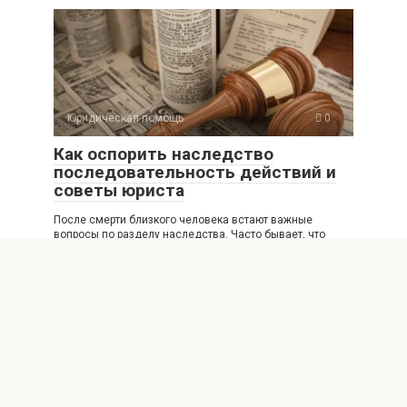
Юридическая помощь
0
Как оспорить наследство
последовательность действий и
советы юриста
После смерти близкого человека встают важные
вопросы по разделу наследства. Часто бывает, что
распределение
Юридическая помощь
0
Правовые тонкости платежей
через платежные сервисы и их
применение в б
Платежные сервисы сегодня стали неотъемлемой
частью онлайн-бизнеса, торговли и персональных
расчетов. Их удобство и