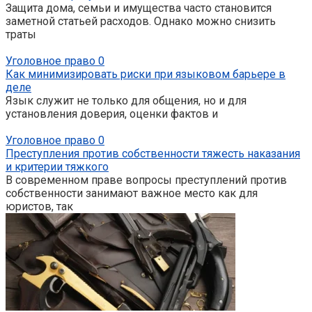
Защита дома, семьи и имущества часто становится
заметной статьей расходов. Однако можно снизить
траты
Уголовное право
0
Как минимизировать риски при языковом барьере в
деле
Язык служит не только для общения, но и для
установления доверия, оценки фактов и
Уголовное право
0
Преступления против собственности тяжесть наказания
и критерии тяжкого
В современном праве вопросы преступлений против
собственности занимают важное место как для
юристов, так