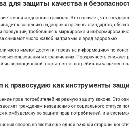
ва для защиты качества и безопаснос
ие жизни и здоровья граждан. Это означает, что государс
 приводит к созданию надзорных органов, стандартов, обяз
й продукции, требования к маркировке и информированию 
ва снижают число жалоб на травмы и вред здоровью.
ели часто имеют доступ к «праву на информацию» по конст
виях использования и ограничениях. Прозрачность снижает
кой информационной открытостью потребители чаще испол
уп к правосудию как инструменты защ
ие прав потребителей на равную защиту закона. Это озн
воляет гражданам независимо от социального статуса по
я к омбудсману по защите прав потребителей, и в система
ешения споров является еще одной важной стороны конст