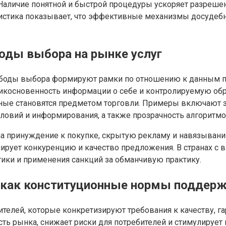
Наличие понятной и быстрой процедуры ускоряет разреше
тистика показывает, что эффективные механизмы досудебн
оды выбора на рынке услуг
боды выбора формируют рамки по отношению к данным по
икосновенность информации о себе и контролируемую обр
анные становятся предметом торговли. Примеры включают
ловий и информирования, а также прозрачность алгоритм
 на принуждение к покупке, скрытую рекламу и навязыва
улирует конкуренцию и качество предложения. В странах с
тики и применения санкций за обманчивую практику.
: как конституционные нормы поддер
ителей, которые конкретизируют требования к качеству, г
сть рынка, снижает риски для потребителей и стимулируе