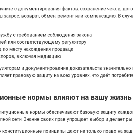
чните с документирования фактов: сохранение чеков, дого
запрос: возврат, обмен, ремонт или компенсацию. В слу
лужбу с требованием соблюдения закона
лей или соответствующему регулятору
д по месту нахождения продавца
споров, включая медиацию
егуляторам и документирование доказательств значительн
пляет правовую защиту на всех уровнях, что даёт потреби
уционные нормы влияют на вашу жизнь
нституционные нормы обеспечивают базовую защиту каждого
пной сети. Знание своих прав упрощает выбор и делает р
о конституционные принципы дают не только право на защ