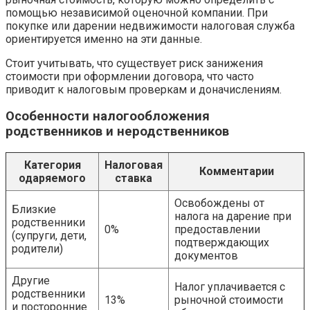
помощью независимой оценочной компании. При
покупке или дарении недвижимости налоговая служба
ориентируется именно на эти данные.
Стоит учитывать, что существует риск занижения
стоимости при оформлении договора, что часто
приводит к налоговым проверкам и доначислениям.
Особенности налогообложения
родственников и неродственников
Категория
Налоговая
Комментарии
одаряемого
ставка
Освобождены от
Близкие
налога на дарение при
родственники
0%
предоставлении
(супруги, дети,
подтверждающих
родители)
документов
Другие
Налог уплачивается с
родственники
13%
рыночной стоимости
и посторонние