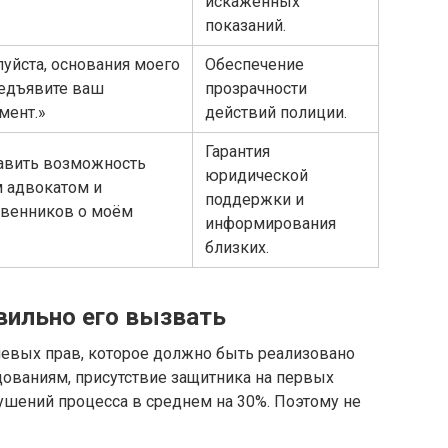
искажённых
показаний.
луйста, основания моего
Обеспечение
редъявите ваш
прозрачности
мент.»
действий полиции.
Гарантия
авить возможность
юридической
м адвокатом и
поддержки и
твенников о моём
информирования
близких.
вильно его вызвать
чевых прав, которое должно быть реализовано
дованиям, присутствие защитника на первых
ушений процесса в среднем на 30%. Поэтому не