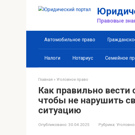
Перейти
Юридиче
к
контенту
Правовые знан
Автомобильное право
Гражданско
Налоги
Нотариус
Семейное пр
Главная
»
Уголовное право
Как правильно вести 
чтобы не нарушить св
ситуацию
Опубликовано:
30.04.2025
Рубрика:
Уголовно