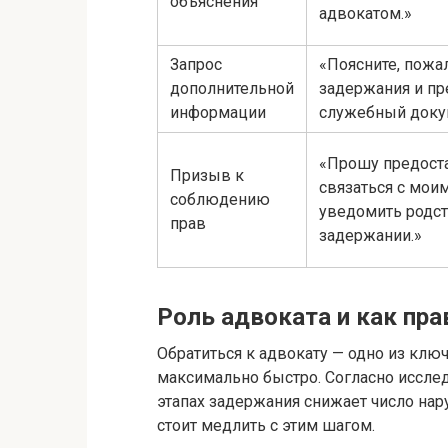
объяснения
адвокатом.»
Запрос
«Поясните, пожа
дополнительной
задержания и п
информации
служебный доку
«Прошу предост
Призыв к
связаться с мои
соблюдению
уведомить родс
прав
задержании.»
Роль адвоката и как пра
Обратиться к адвокату — одно из клю
максимально быстро. Согласно иссле
этапах задержания снижает число нар
стоит медлить с этим шагом.