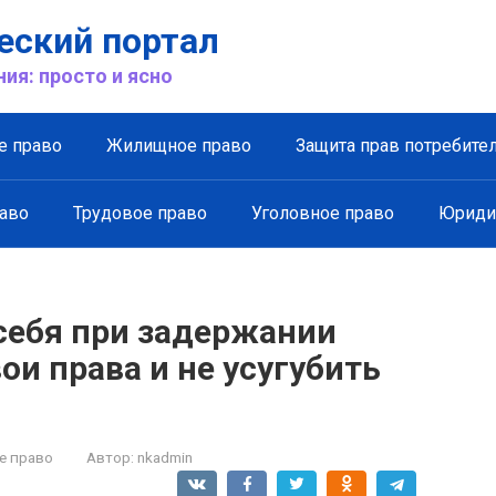
ский портал
ия: просто и ясно
е право
Жилищное право
Защита прав потребите
аво
Трудовое право
Уголовное право
Юриди
себя при задержании
ои права и не усугубить
е право
Автор:
nkadmin