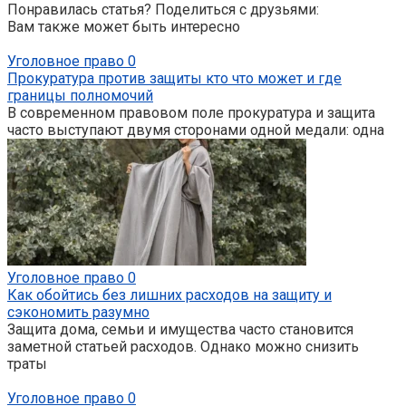
Понравилась статья? Поделиться с друзьями:
Вам также может быть интересно
Уголовное право
0
Прокуратура против защиты кто что может и где
границы полномочий
В современном правовом поле прокуратура и защита
часто выступают двумя сторонами одной медали: одна
Уголовное право
0
Как обойтись без лишних расходов на защиту и
сэкономить разумно
Защита дома, семьи и имущества часто становится
заметной статьей расходов. Однако можно снизить
траты
Уголовное право
0