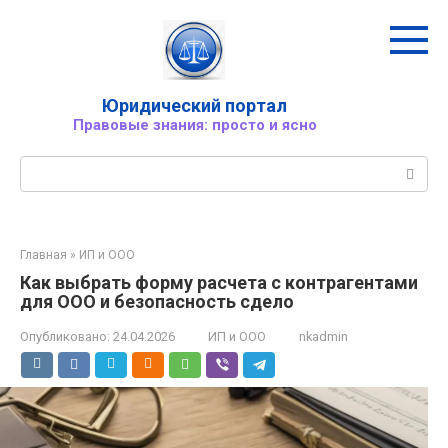
Перейти
к
контенту
Юридический портал
Правовые знания: просто и ясно
Поиск:
Главная
»
ИП и ООО
Как выбрать форму расчета с контрагентами
для ООО и безопасность сдело
Опубликовано:
24.04.2026
ИП и ООО
nkadmin