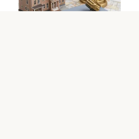
Новости
0
Разбор судебной практики по
договорной арендной плате в
России
Введение без заголовка. В арендных отношениях одной
из ключевых проблем остается размер, порядок
изменения
© 2026 Юридический портал