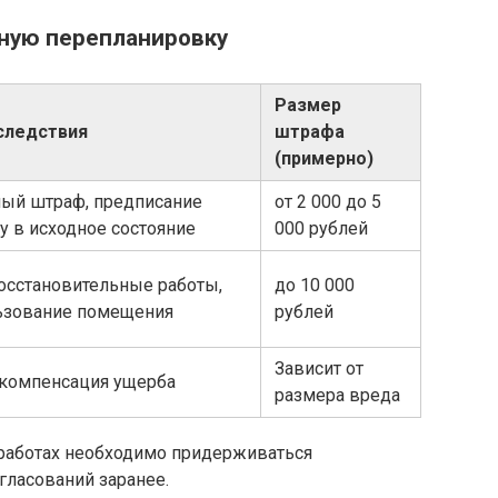
нную перепланировку
Размер
следствия
штрафа
(примерно)
ый штраф, предписание
от 2 000 до 5
у в исходное состояние
000 рублей
осстановительные работы,
до 10 000
льзование помещения
рублей
Зависит от
 компенсация ущерба
размера вреда
 работах необходимо придерживаться
гласований заранее.