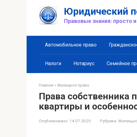
Перейти
Юридический п
к
контенту
Правовые знания: просто и
Автомобильное право
Гражданско
Налоги
Нотариус
Семейное пр
Главная
»
Жилищное право
Права собственника 
квартиры и особенно
Опубликовано:
14.07.2025
Рубрика:
Жилищно