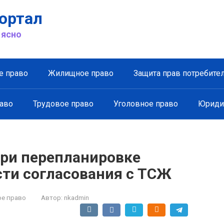
ортал
 ясно
е право
Жилищное право
Защита прав потребите
аво
Трудовое право
Уголовное право
Юриди
при перепланировке
сти согласования с ТСЖ
е право
Автор:
nkadmin