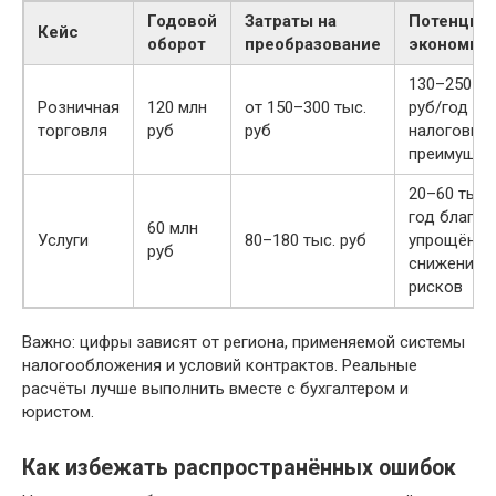
Годовой
Затраты на
Потенциа
Кейс
оборот
преобразование
экономия
130–250 ты
Розничная
120 млн
от 150–300 тыс.
руб/год за
торговля
руб
руб
налоговых
преимущес
20–60 тыс.
год благод
60 млн
Услуги
80–180 тыс. руб
упрощёнке
руб
снижению
рисков
Важно: цифры зависят от региона, применяемой системы
налогообложения и условий контрактов. Реальные
расчёты лучше выполнить вместе с бухгалтером и
юристом.
Как избежать распространённых ошибок