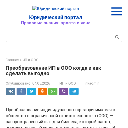
Перейти
к
контенту
Юридический портал
Правовые знания: просто и ясно
Поиск:
Главная
»
ИП и ООО
Преобразование ИП в ООО когда и как
сделать выгодно
Опубликовано:
04.05.2026
ИП и ООО
nkadmin
Преобразование индивидуального предпринимателя в
общество с ограниченной ответственностью (ООО) —
распространённый шаг для бизнеса, который растет,
выходит на новый уровень и хочет защитить активы. В