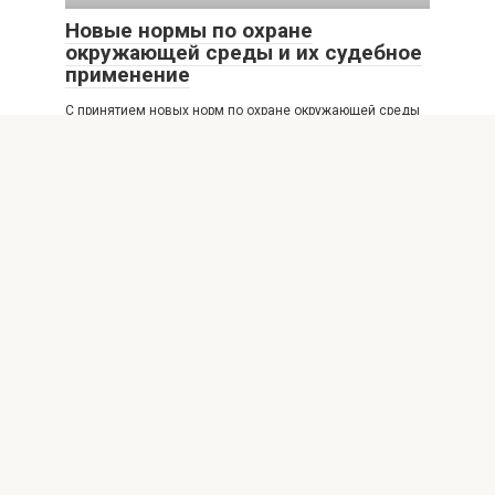
Новые нормы по охране
окружающей среды и их судебное
применение
С принятием новых норм по охране окружающей среды
в разных странах усилилась роль судебной
Новости
0
Разбор судебной практики по
договорной арендной плате в
России
Введение без заголовка. В арендных отношениях одной
из ключевых проблем остается размер, порядок
изменения