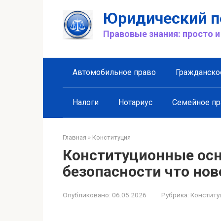
Перейти
Юридический п
к
контенту
Правовые знания: просто и
Автомобильное право
Гражданско
Налоги
Нотариус
Семейное пр
Главная
»
Конституция
Конституционные ос
безопасности что нов
Опубликовано:
06.05.2026
Рубрика:
Конститу