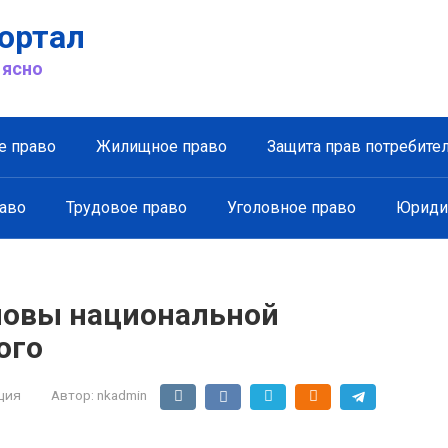
ортал
 ясно
е право
Жилищное право
Защита прав потребите
аво
Трудовое право
Уголовное право
Юриди
новы национальной
ого
ция
Автор:
nkadmin