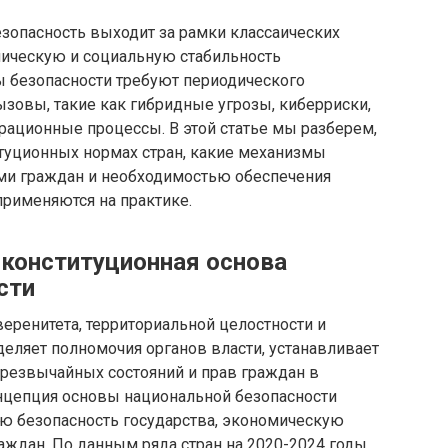
зопасность выходит за рамки классаических
мическую и социальную стабильность
ы безопасности требуют периодического
зовы, такие как гибридные угрозы, киберриски,
рационные процессы. В этой статье мы разберем,
итуционных нормах стран, какие механизмы
ми граждан и необходимостью обеспечения
применяются на практике.
 конституционная основа
сти
еренитета, территориальной целостности и
деляет полномочия органов власти, устанавливает
чрезвычайных состояний и прав граждан в
нцепция основы национальной безопасности
ую безопасность государства, экономическую
аждан. По данным ряда стран на 2020-2024 годы,