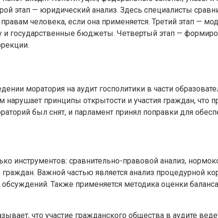
рой этап — юридический анализ. Здесь специалисты срав
правам человека, если она применяется. Третий этап — м
у и государственные бюджеты. Четвертый этап — формиро
ррекции.
едении моратория на аудит госполитики в части образова
м нарушает принципы открытости и участия граждан, что 
мораторий был снят, и парламент принял поправки для обе
ко инструментов: сравнительно-правовой анализ, нормоко
граждан. Важной частью является анализ процедурной корр
 обсуждений. Также применяется методика оценки баланса
азывает, что участие гражданского общества в аудите ве