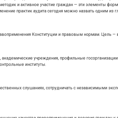
 методик и активное участие граждан — эти элементы фо
енение практик аудита сегодня можно назвать одним из гл
правоприменения Конституции и правовым нормам. Цель —
академические учреждения, профильные госорганизации 
контрольные институты.
ественных слушаниях, сотрудничать с независимыми эксп
учшение качества правоприменения и доверия граждан к г