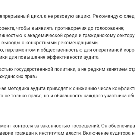
 непрерывный цикл, а не разовую акцию. Рекомендую сле
роекта, чтобы выявлять противоречия до голосования;
ежностью к академической среде и гражданскому сектору
ь выводы с конкретными рекомендациями;
, парламентом и общественностью для оперативной корр
тики для повышения эффективности аудита.
астью государственной политики, а не редким занятием о
ражданских прав»
чная методика аудита приводят к снижению числа конфлик
 не только право, но и обязанность каждого участника об
ент контроля за законностью госрешений. Он обеспечива
ерие граждан к институтам власти. Включение аудитора на