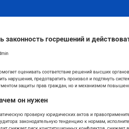
ь законность госрешений и действова
dmin
 помогает оценивать соответствие решений высших органо
ть нарушения, предотвратить произвол и подтянуть систем
рументом защиты прав граждан, но и механизмом повышен
зачем он нужен
атическую проверку юридических актов и правопримените
 аудитора: законодательную тенденцию к нормам, исполни
аудит снижает риск конституционных конфликтов, снижает