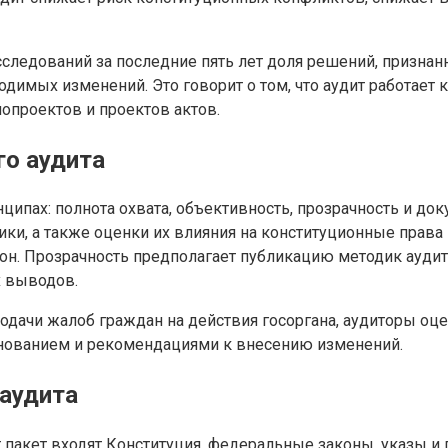
сследований за последние пять лет доля решений, призна
одимых изменений. Это говорит о том, что аудит работае
опроектов и проектов актов.
о аудита
ипах: полнота охвата, объективность, прозрачность и до
ики, а также оценки их влияния на конституционные права
рон. Прозрачность предполагает публикацию методик ауди
х выводов.
одачи жалоб граждан на действия госоргана, аудиторы оце
нованием и рекомендациями к внесению изменений.
 аудита
т пакет входят Конституция, федеральные законы, указы и