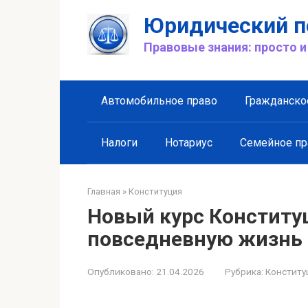
Перейти
Юридический п
к
контенту
Правовые знания: просто и
Автомобильное право
Гражданско
Налоги
Нотариус
Семейное пр
Главная
»
Конституция
Новый курс Конституц
повседневную жизнь
Опубликовано:
21.04.2026
Рубрика:
Конститу