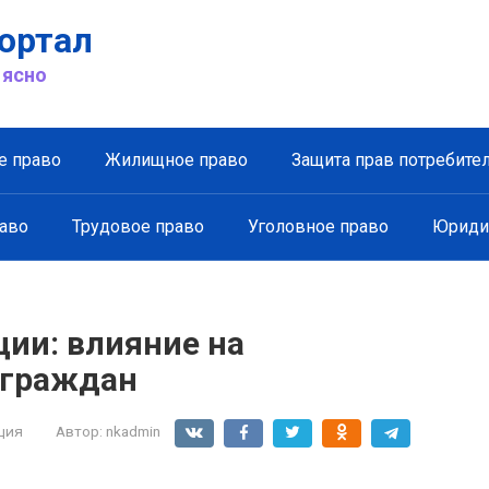
ортал
 ясно
е право
Жилищное право
Защита прав потребите
аво
Трудовое право
Уголовное право
Юриди
ии: влияние на
 граждан
ция
Автор:
nkadmin