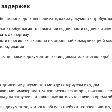
ь задержек
обе стороны должны понимать, какие документы требуются
асто требуется акт о признании подлинности подписи и за
ать экспертизу.
мости в регионах с хорошо выстроенной коммуникацией ме
 координации.
осы до подачи документов: какие доказательства понадобя
т движение документов между нотариусом и судом.
оляет минимизировать человеческие факторы, связанные 
ы для загрузки нотариальных актов, что снизило время об
пы документов, которые обычно требуют нотариального уд