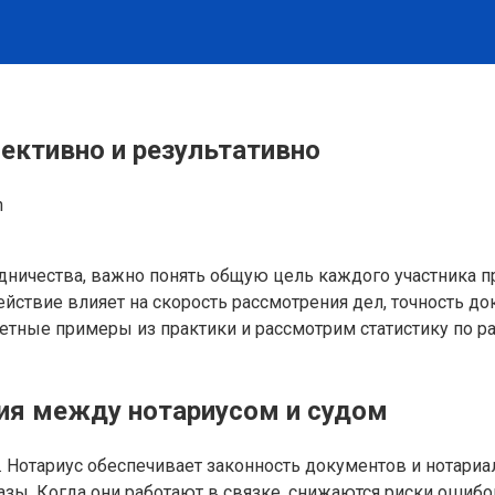
фективно и результативно
n
ничества, важно понять общую цель каждого участника п
йствие влияет на скорость рассмотрения дел, точность до
ные примеры из практики и рассмотрим статистику по ра
ия между нотариусом и судом
. Нотариус обеспечивает законность документов и нотариа
зы. Когда они работают в связке, снижаются риски ошибо