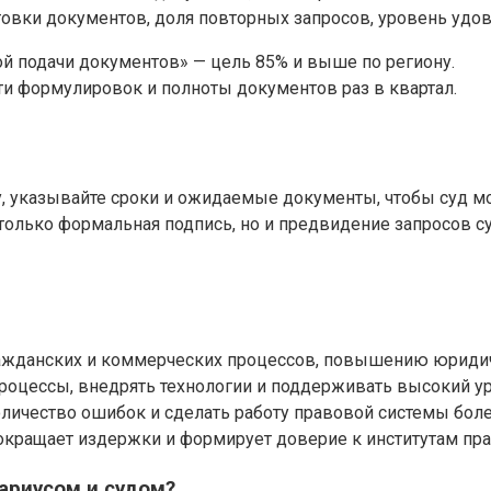
отовки документов, доля повторных запросов, уровень удо
й подачи документов» — цель 85% и выше по региону.
ти формулировок и полноты документов раз в квартал.
чу, указывайте сроки и ожидаемые документы, чтобы суд м
 только формальная подпись, но и предвидение запросов с
ражданских и коммерческих процессов, повышению юридич
роцессы, внедрять технологии и поддерживать высокий 
оличество ошибок и сделать работу правовой системы бол
окращает издержки и формирует доверие к институтам пра
ариусом и судом?