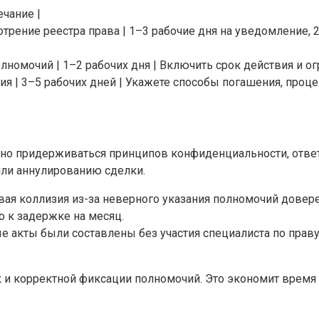
ечание |
отрение реестра права | 1–3 рабочие дня на уведомление,
номочий | 1–2 рабочих дня | Включить срок действия и ог
ия | 3–5 рабочих дней | Укажете способы погашения, проце
о придерживаться принципов конфиденциальности, ответ
или аннулированию сделки.
вая коллизия из-за неверного указания полномочий довере
 к задержке на месяц.
ные акты были составлены без участия специалиста по прав
к и корректной фиксации полномочий. Это экономит время